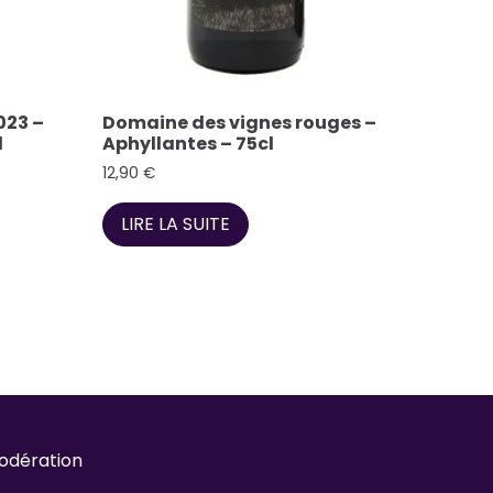
023 –
Domaine des vignes rouges –
l
Aphyllantes – 75cl
12,90
€
LIRE LA SUITE
odération