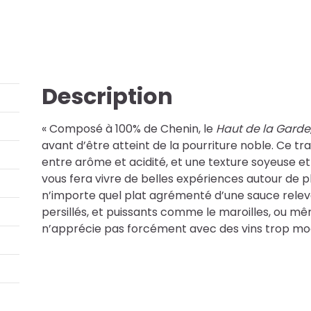
de
la
Garde
-
75cl
Description
« Composé à 100% de Chenin, le
Haut de la Garde
avant d’être atteint de la pourriture noble. Ce trav
entre arôme et acidité, et une texture soyeuse et 
vous fera vivre de belles expériences autour de pl
n’importe quel plat agrémenté d’une sauce relevé
persillés, et puissants comme le maroilles, ou m
n’apprécie pas forcément avec des vins trop moe