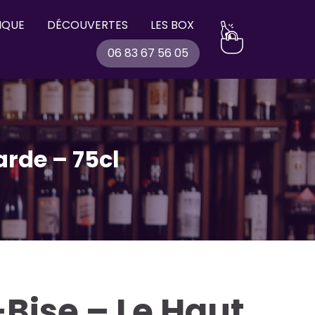
IQUE
DÉCOUVERTES
LES BOX
06 83 67 56 05
arde – 75cl
Bise – Le Haut