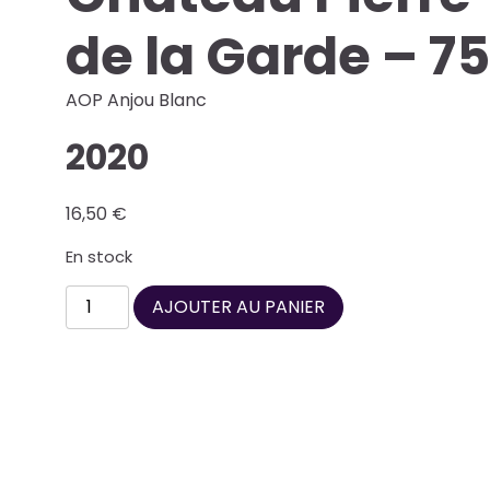
de la Garde – 75
AOP Anjou Blanc
2020
16,50
€
En stock
quantité
AJOUTER AU PANIER
de
Château
Pierre-
Bise
-
Le
Haut